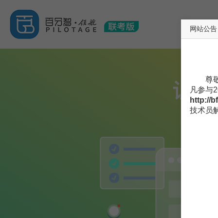
网站公告
尊
凡参与
http://
技术员解